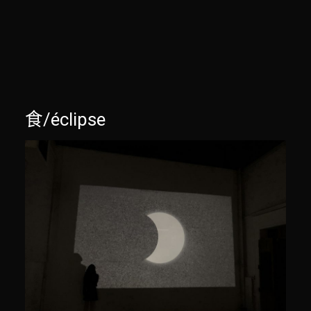
食/éclipse