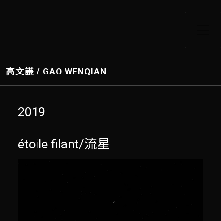
Toggle Side Menu
高文謙 / GAO WENQIAN
2019
étoile filant/流星