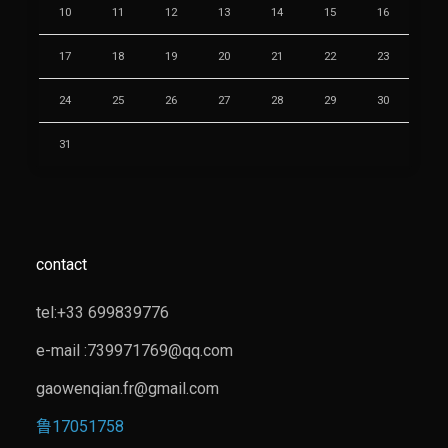
10
11
12
13
14
15
16
17
18
19
20
21
22
23
24
25
26
27
28
29
30
31
contact
tel:+33 699839776
e-mail :739971769@qq.com
gaowenqian.fr@gmail.com
鲁17051758