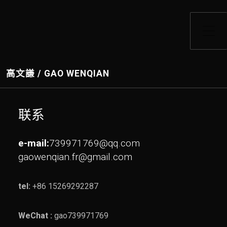
Toggle Side Menu
高文謙 / GAO WENQIAN
联系
e-mail:
739971769@qq.com
gaowenqian.fr@gmail.com
tel:
+86 15269292287
WeChat :
gao739971769