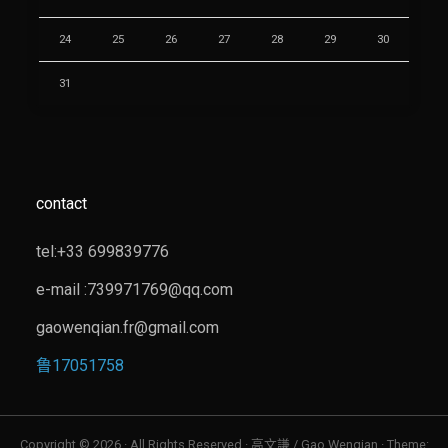
24
25
26
27
28
29
30
31
contact
tel:+33 699839776
e-mail :739971769@qq.com
gaowenqian.fr@gmail.com
鲁17051758
Copyright © 2026 · All Rights Reserved · 高文謙 / Gao Wenqian · Theme: